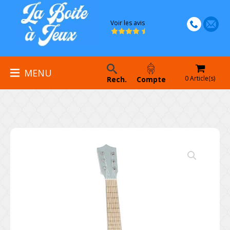
Voir les avis
MENU
0 Article(s)
Rech.
Compte