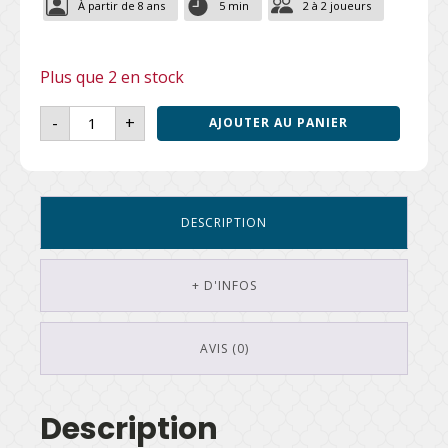
À partir de 8 ans
5 min
2 à 2 joueurs
Plus que 2 en stock
quantité
-
+
AJOUTER AU PANIER
de
MAKI
SAN
DESCRIPTION
+ D'INFOS
AVIS (0)
Description